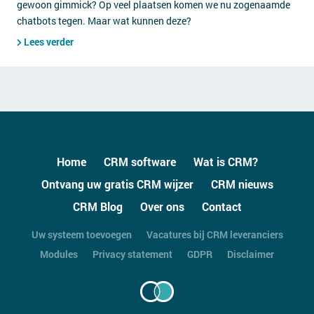
gewoon gimmick? Op veel plaatsen komen we nu zogenaamde
chatbots tegen. Maar wat kunnen deze?
Lees verder
Home
CRM software
Wat is CRM?
Ontvang uw gratis CRM wijzer
CRM nieuws
CRM Blog
Over ons
Contact
Uw systeem toevoegen
Vacatures bij CRM leveranciers
Modules
Privacy statement
GDPR
Disclaimer