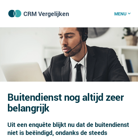
CRM Vergelijken
MENU
CRM software
CRM kenniscentrum
CRM nieuws
Buitendienst nog altijd zeer
Wat is CRM?
belangrijk
CRM vacatures
Uit een enquête blijkt nu dat de buitendienst
Over ons
niet is beëindigd, ondanks de steeds
GDPR