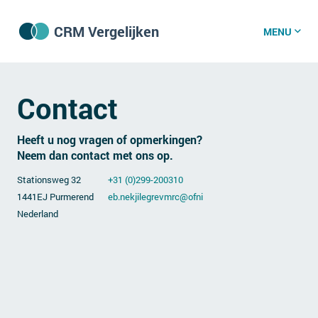
CRM Vergelijken
MENU
CRM software
Contact
CRM kenniscentrum
Heeft u nog vragen of opmerkingen?
Neem dan contact met ons op.
Stationsweg 32
+31 (0)299-200310
CRM nieuws
1441EJ Purmerend
info@crmvergelijken.be
Nederland
Wat is CRM?
CRM vacatures
Over ons
GDPR