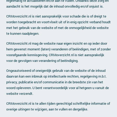
regelmatig te actualiseren en/of aan te vullen. Ondanks deze zorg en
Contact
aandacht is het mogelijk dat de inhoud onvolledig en/of onjuist is.
CRMoverzicht.nl is niet aansprakelijk voor schade die is of dreigt te
worden toegebracht en voortvloeit uit of in enig opzicht verband houdt
met het gebruik van de website of met de onmogelijkheid de website
te kunnen raadplegen.
CRMoverzicht.nl mag de website naar eigen inzicht en op ieder door
hem gewenst moment (laten) veranderen of beëindigen, met of zonder
voorafgaande kennisgeving. CRMoverzicht.nl is niet aansprakelijk
voor de gevolgen van verandering of beëindiging.
Ongeautoriseerd of oneigenlijk gebruik van de website of de inhoud
daarvan kan een inbreuk op intellectuele rechten, regelgeving m.b.t.
privacy, publicatie en/of communicatie in de breedste zin van het
woord opleveren. U bent verantwoordelijk voor al hetgeen u vanuit de
website verzendt.
CRMoverzicht.nl is te allen tijden gerechtigd schriftelijke informatie of
overige uitingen te wijzigen, aan te vullen en dergelijke.