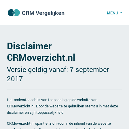
CRM Vergelijken
MENU
CRM software
Disclaimer
CRMoverzicht.nl
CRM kenniscentrum
Versie geldig vanaf: 7 september
CRM nieuws
2017
Wat is CRM?
Het onderstaande is van toepassing op de website van
CRM vacatures
CRMoverzicht.nl. Door de website te gebruiken stemt u in met deze
disclaimer en zijn toepasselijkheid.
Over ons
CRMoverzicht.nl spant er zich voor in de inhoud van de website
GDPR